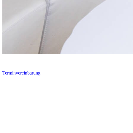
Kaiserplatz
|
Bornheim
|
Nordend
Terminvereinbarung